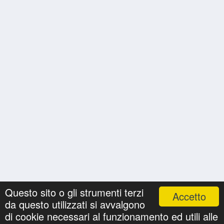
Questo sito o gli strumenti terzi
Accetto
da questo utilizzati si avvalgono
Nomi
Ricerche
Privacy Policy
Onomastici
di cookie necessari al funzionamento ed utili alle
©
cartolineconnomi.com
. All Rights Reserved.