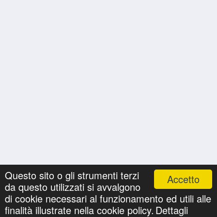
Questo sito o gli strumenti terzi
Accetto
da questo utilizzati si avvalgono
Nomi
Ricerche
Privacy Policy
Onomastici
di cookie necessari al funzionamento ed utili alle
©
cartolineconnomi.com
. All Rights Reserved.
finalità illustrate nella cookie policy.
Dettagli