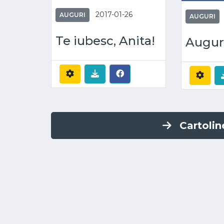
2017-01-26
AUGURI
AUGURI
Te iubesc, Anita!
Augur
Cartoli