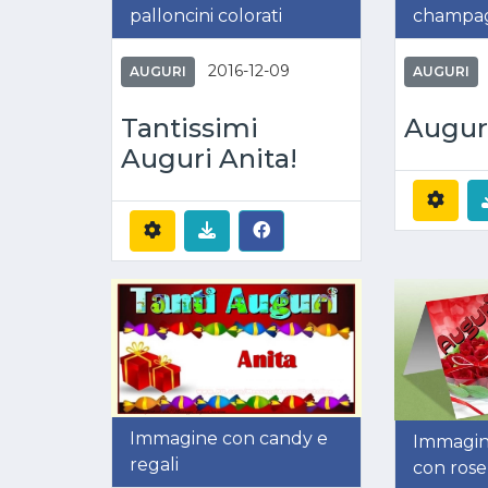
palloncini colorati
champagn
2016-12-09
AUGURI
AUGURI
Tantissimi
Auguri
Auguri Anita!
Immagine con candy e
Immagin
regali
con rose