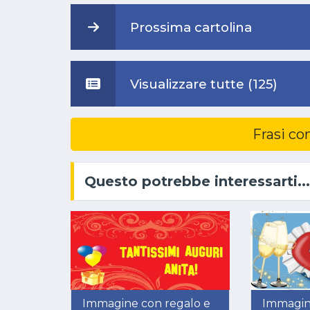
Prossima cartolina
Visualizzare tutte (125)
Frasi co
Questo potrebbe interessarti...
Immagine con regalo e
Immagin