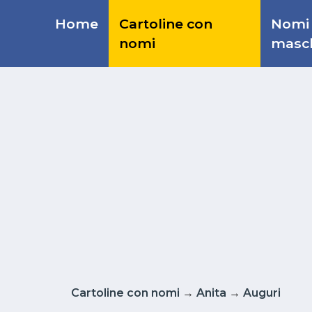
Home
Cartoline con
Nomi
nomi
masch
Cartoline con nomi
→
Anita
→
Auguri