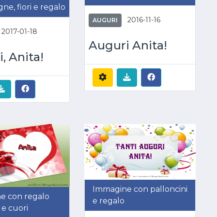
e, fiori e regalo
2016-11-16
AUGURI
2017-01-18
Auguri Anita!
, Anita!
Immagine con palloncini
e con regalo
e regalo
 e cuori