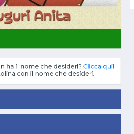
on ha il nome che desideri?
Clicca quii
tolina con il nome che desideri.