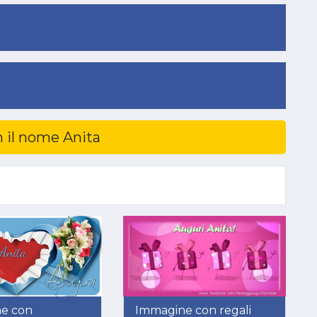
n il nome Anita
e con
Immagine con regali