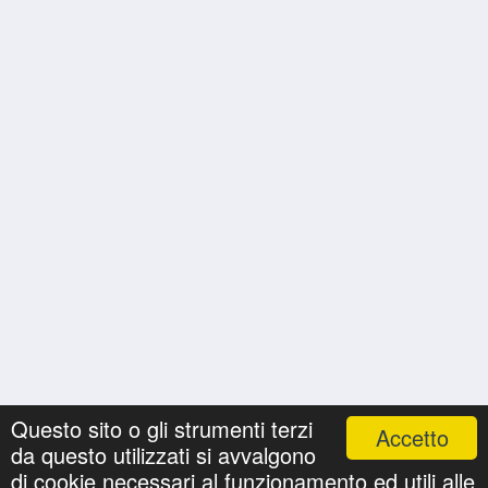
Questo sito o gli strumenti terzi
Accetto
da questo utilizzati si avvalgono
Nomi
Ricerche
Privacy Policy
Onomastici
di cookie necessari al funzionamento ed utili alle