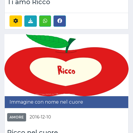
Ti amo Ricco
Immagine con nome nel cuore
2016-12-10
AMORE
Ricco nel cuore