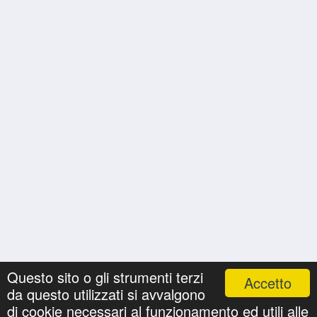
Questo sito o gli strumenti terzi
Accetto
da questo utilizzati si avvalgono
Nomi
Ricerche
Privacy Policy
Onomastici
di cookie necessari al funzionamento ed utili alle