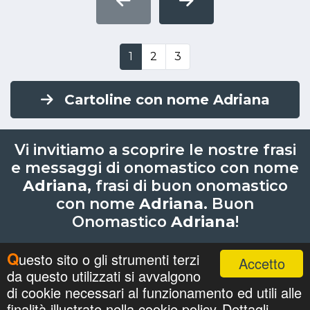
1
2
3
Cartoline con nome Adriana
Vi invitiamo a scoprire le nostre frasi
e messaggi di onomastico con nome
Adriana
, frasi di buon onomastico
con nome
Adriana
. Buon
Onomastico
Adriana
!
Questo sito o gli strumenti terzi
Accetto
da questo utilizzati si avvalgono
Nomi
Ricerche
Privacy Policy
Onomastici
di cookie necessari al funzionamento ed utili alle
©
cartolineconnomi.com
. All Rights Reserved.
finalità illustrate nella cookie policy.
Dettagli