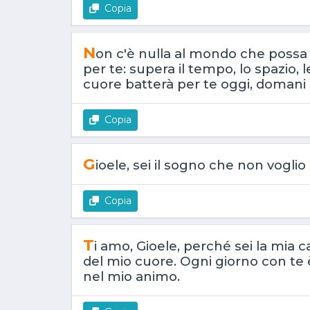
Copia
N
on c'è nulla al mondo che possa
per te: supera il tempo, lo spazio, l
cuore batterà per te oggi, domani e
Copia
G
ioele, sei il sogno che non vogli
Copia
T
i amo, Gioele, perché sei la mia ca
del mio cuore. Ogni giorno con t
nel mio animo.