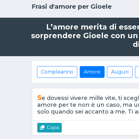
Frasi d'amore per Gioele
L’amore merita di esser
sorprendere
Gioele
con un 
d
Compleanno
Amore
Auguri
S
e dovessi vivere mille vite, ti sce
amore per te non è un caso, ma un 
solo quando sei accanto a me. Ti 
Copia