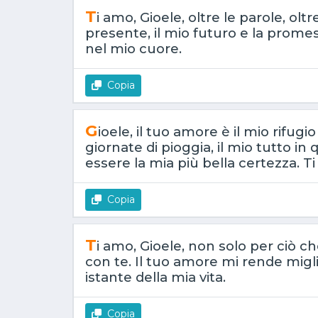
T
i amo, Gioele, oltre le parole, oltr
presente, il mio futuro e la prom
nel mio cuore.
Copia
G
ioele, il tuo amore è il mio rifugi
giornate di pioggia, il mio tutto i
essere la mia più bella certezza. T
Copia
T
i amo, Gioele, non solo per ciò 
con te. Il tuo amore mi rende migl
istante della mia vita.
Copia