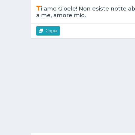
T
i amo Gioele! Non esiste notte a
a me, amore mio.
Copia