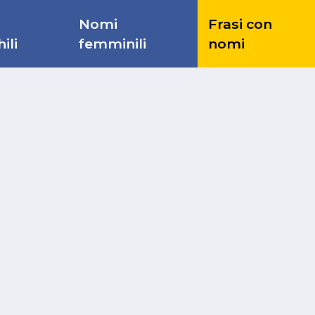
Nomi
Frasi con
ili
femminili
nomi