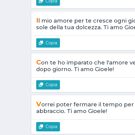
Copia
I
l mio amore per te cresce ogni gi
sole della tua dolcezza. Ti amo Gio
Copia
C
on te ho imparato che l'amore ver
dopo giorno. Ti amo Gioele!
Copia
V
orrei poter fermare il tempo per
abbraccio. Ti amo Gioele!
Copia