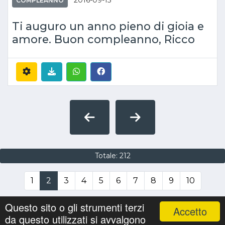
2016-09-15
COMPLEANNO
Ti auguro un anno pieno di gioia e
amore. Buon compleanno, Ricco
Totale: 212
1
2
3
4
5
6
7
8
9
10
Questo sito o gli strumenti terzi
Accetto
da questo utilizzati si avvalgono
Nomi
Ricerche
Privacy Policy
Onomastici