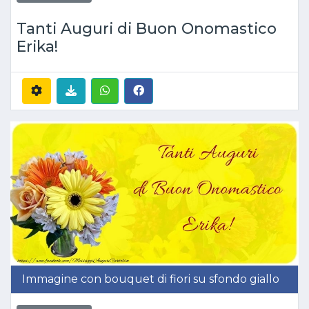
Tanti Auguri di Buon Onomastico
Erika!
Immagine con bouquet di fiori su sfondo giallo