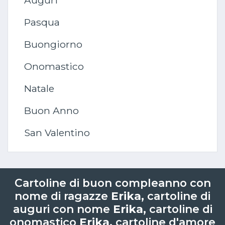
Auguri
Pasqua
Buongiorno
Onomastico
Natale
Buon Anno
San Valentino
Cartoline di buon compleanno con
nome di ragazze
Erika
, cartoline di
auguri con nome
Erika
, cartoline di
onomastico
Erika
, cartoline d'amore