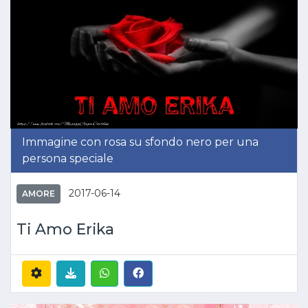
Immagine con rosa su sfondo nero per una
persona speciale
2017-06-14
AMORE
Ti Amo Erika