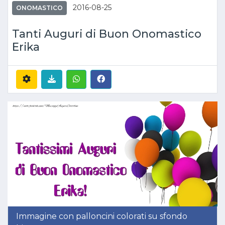
2016-08-25
ONOMASTICO
Tanti Auguri di Buon Onomastico
Erika
Immagine con palloncini colorati su sfondo