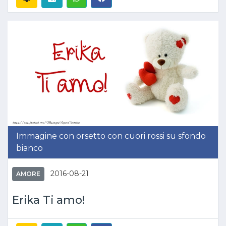
Immagine con orsetto con cuori rossi su sfondo
bianco
2016-08-21
AMORE
Erika Ti amo!