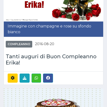
Immagine con champagne e rose su sfondo
bianco
2016-08-20
COMPLEANNO
Tanti auguri di Buon Compleanno
Erika!