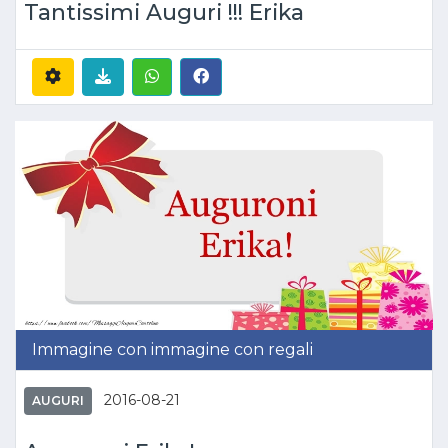
Tantissimi Auguri !!! Erika
Immagine con immagine con regali
2016-08-21
AUGURI