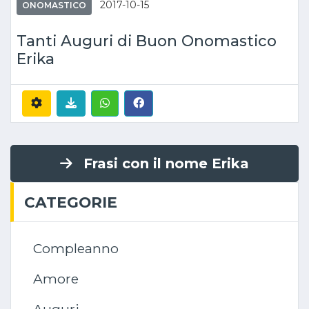
2017-10-15
ONOMASTICO
Tanti Auguri di Buon Onomastico
Erika
Frasi con il nome Erika
CATEGORIE
Compleanno
Amore