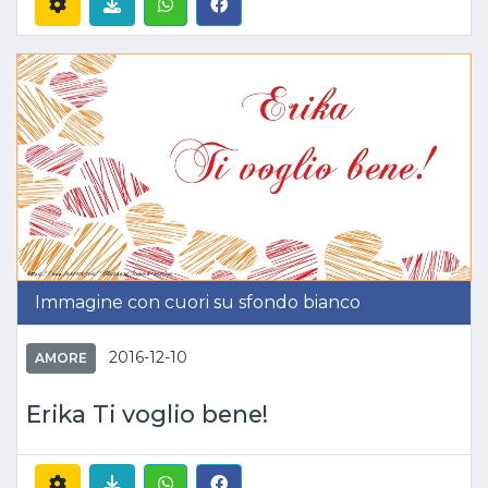
Immagine con cuori su sfondo bianco
2016-12-10
AMORE
Erika Ti voglio bene!