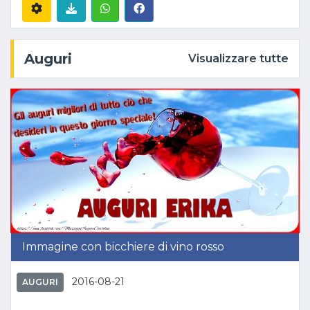
Auguri
Visualizzare tutte
Immagine con bicchiere di vino rosso
2016-08-21
AUGURI