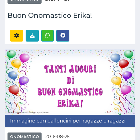
Buon Onomastico Erika!
Immagine con palloncini per ragazze o ragazzi
2016-08-25
ONOMASTICO