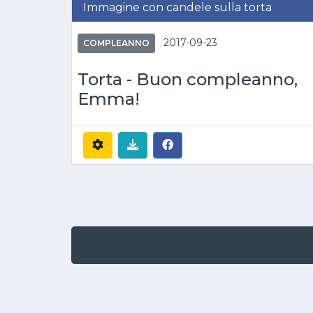
Immagine con candele sulla torta
2017-09-23
COMPLEANNO
Torta - Buon compleanno,
Emma!