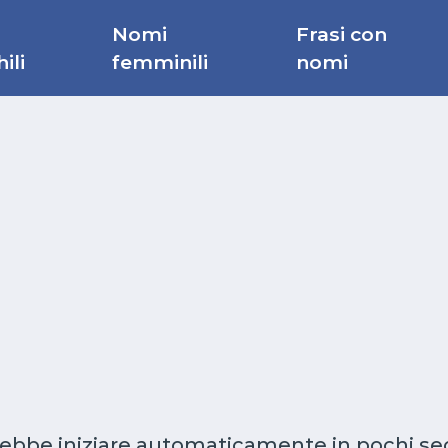
Nomi
Frasi con
ili
femminili
nomi
rebbe iniziare automaticamente in pochi secon