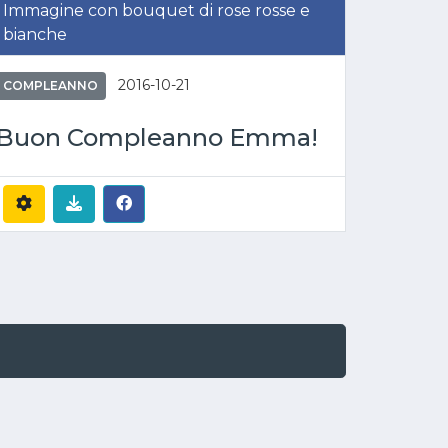
Immagine con bouquet di rose rosse e
bianche
2016-10-21
COMPLEANNO
Buon Compleanno Emma!