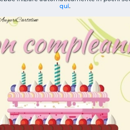
qui
.