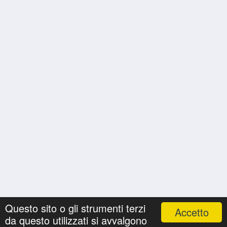
Questo sito o gli strumenti terzi
Accetto
da questo utilizzati si avvalgono
Nomi
Ricerche
Privacy Policy
Onomastici