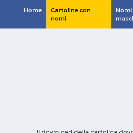
Home
Cartoline con
Nomi
nomi
masch
Il download della cartolina dov