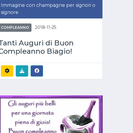
Immagine con champagne per signori o
signore
2018-11-25
COMPLEANNO
Tanti Auguri di Buon
Compleanno Biagio!