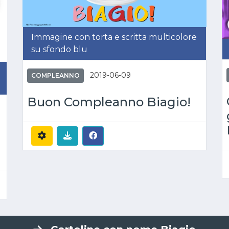
Immagine con torta e scritta multicolore
su sfondo blu
i
2019-06-09
COMPLEANNO
Buon Compleanno Biagio!