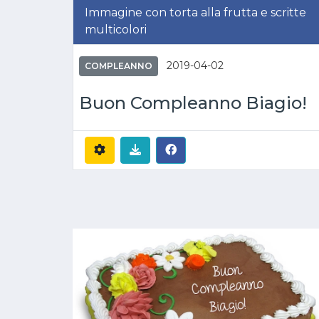
Immagine con torta alla frutta e scritte
multicolori
2019-04-02
COMPLEANNO
Buon Compleanno Biagio!