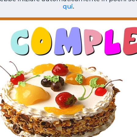
qui
.