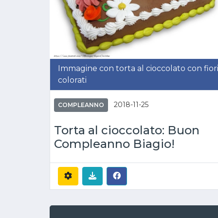
Immagine con torta al cioccolato con fior
colorati
2018-11-25
COMPLEANNO
Torta al cioccolato: Buon
Compleanno Biagio!