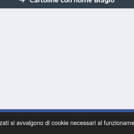
Cartoline con nome Biagio
Nomi
Ricerche
Privacy Policy
Onomastici
zati si avvalgono di cookie necessari al funzionamento 
©
cartolineconnomi.com
. All Rights Reserved.