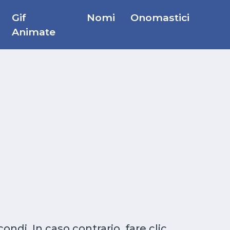
Gif
Nomi
Onomastici
Animate
di. In caso contrario, fare clic