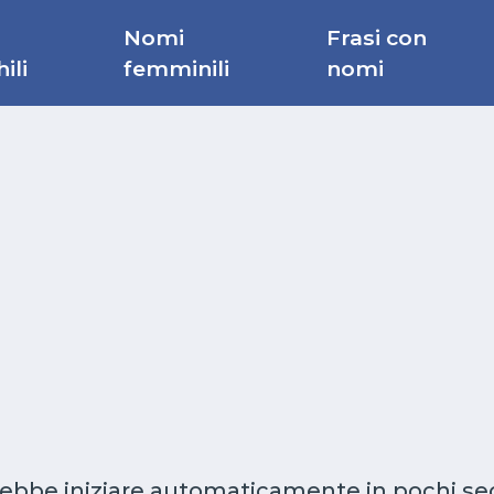
Nomi
Frasi con
ili
femminili
nomi
rebbe iniziare automaticamente in pochi secon