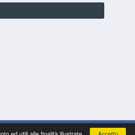
Accetto
ed utili alle finalità illustrate