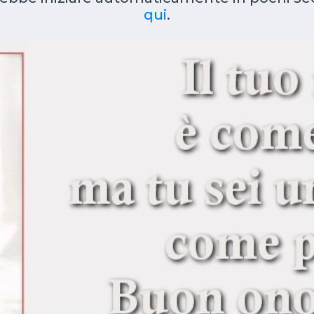
qui
.