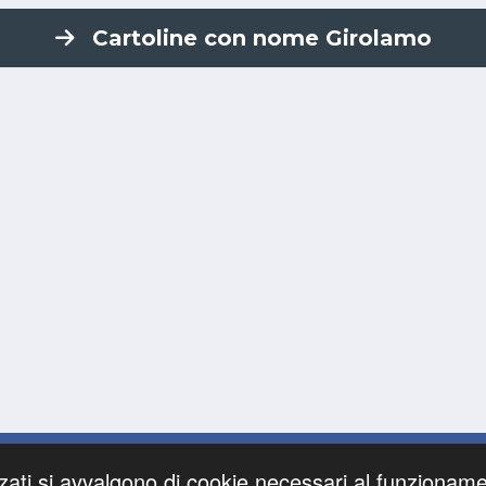
Cartoline con nome Girolamo
Nomi
Ricerche
Privacy Policy
Onomastici
zati si avvalgono di cookie necessari al funzionamento 