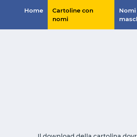
Home
Cartoline con
Nomi
nomi
masch
Il download della cartolina dov