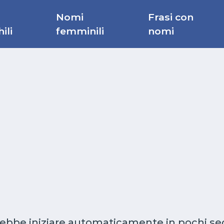
Nomi
Frasi con
ili
femminili
nomi
rebbe iniziare automaticamente in pochi secon