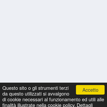
Questo sito o gli strumenti terzi
Accetto
da questo utilizzati si avvalgono
Nomi
Ricerche
Privacy Policy
Onomastici
di cookie necessari al funzionamento ed utili alle
©
cartolineconnomi.com
. All Rights Reserved.
finalità illustrate nella cookie policy.
Dettagli