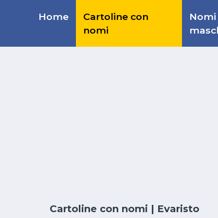
Home
Cartoline con
Nomi
nomi
masch
Cartoline con nomi
| Evaristo