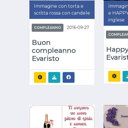
Immagine con torta e
Immagine
scritta rossa con candele
e HAPPY
inglese
2016-09-27
COMPLEANNO
COMPLEA
Buon
Happy
compleanno
Evaris
Evaristo