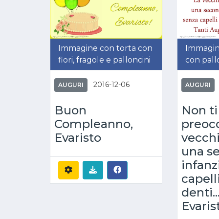
Immagine con torta con
Immagin
fiori, fragole e palloncini
con pallo
2016-12-06
AUGURI
AUGURI
Buon
Non ti
Compleanno,
preoc
Evaristo
vecch
una s
infanz
capell
denti.
Evaris