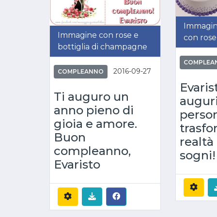
Immagin
Immagine con rose e
con rose
bottiglia di champagne
COMPLEA
2016-09-27
COMPLEANNO
Evaris
Ti auguro un
auguri
anno pieno di
perso
gioia e amore.
trasfo
Buon
realtà 
compleanno,
sogni!
Evaristo