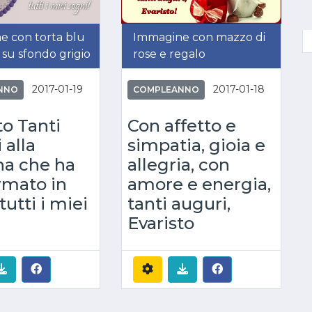
e con torta blu
Immagine con mazzo di
 su sfondo grigio
rose e regalo
2017-01-19
2017-01-18
NNO
COMPLEANNO
to Tanti
Con affetto e
 alla
simpatia, gioia e
na che ha
allegria, con
rmato in
amore e energia,
tutti i miei
tanti auguri,
Evaristo