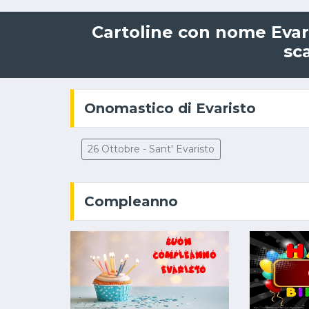
Cartoline con nome Evari
sca
Onomastico di Evaristo
26 Ottobre - Sant' Evaristo
Compleanno