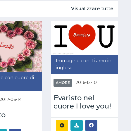
Visualizzare tutte
Immagine con Ti amo in
inglese
e con cuore di
2016-12-10
AMORE
Evaristo nel
2017-06-14
cuore I love you!
to