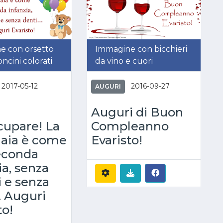
e con orsetto
Immagine con bicchieri
ncini colorati
da vino e cuori
2017-05-12
2016-09-27
AUGURI
Auguri di Buon
cupare! La
Compleanno
iaia è come
Evaristo!
econda
ia, senza
i e senza
.. Auguri
to!