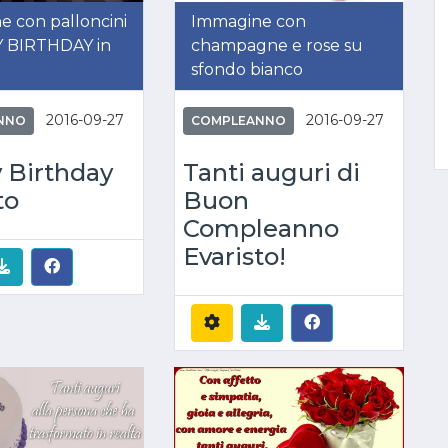
 con palloncini
Immagine con
 BIRTHDAY in
champagne e rose su
sfondo bianco
2016-09-27
2016-09-27
NNO
COMPLEANNO
 Birthday
Tanti auguri di
to
Buon
Compleanno
Evaristo!