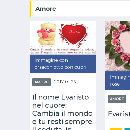
Amore
Immagine con
orsacchiotto con cuori
Immagin
2017-01-26
AMORE
rose
Il nome Evaristo
AMORE
nel cuore:
Cambia il mondo
Evaris
e tu resti sempre
lì seduta, in