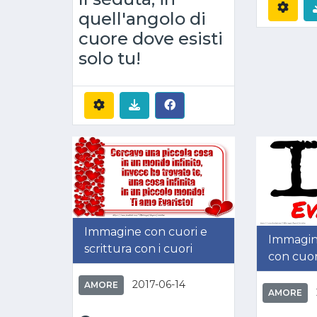
quell'angolo di
cuore dove esisti
solo tu!
Immagine con cuori e
Immagine
scrittura con i cuori
con cuor
2017-06-14
AMORE
AMORE