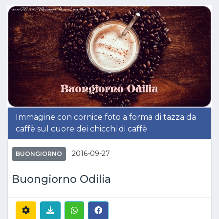
Immagine con cornice foto a forma di tazza da
caffè sul cuore dei chicchi di caffè
2016-09-27
BUONGIORNO
Buongiorno Odilia