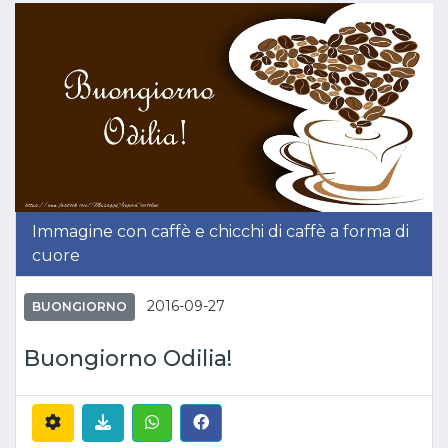
Immagine con caffè e chicchi di caffè a forma di
cuore
2016-09-27
BUONGIORNO
Buongiorno Odilia!