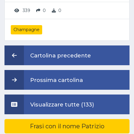
339
0
0
Champagne
Cartolina precedente
Prossima cartolina
Visualizzare tutte (133)
Frasi con il nome Patrizio