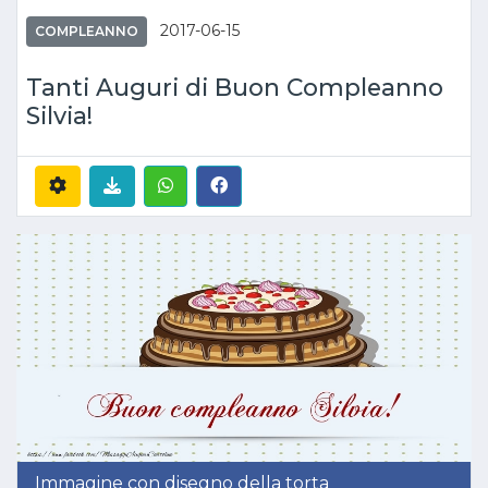
2017-06-15
COMPLEANNO
Tanti Auguri di Buon Compleanno
Silvia!
Immagine con disegno della torta