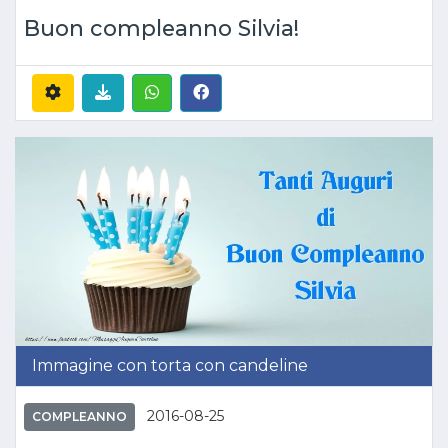
Buon compleanno Silvia!
Immagine con torta con candeline
2016-08-25
COMPLEANNO