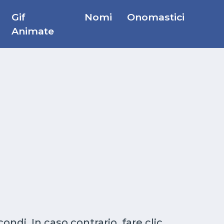
Gif
Nomi
Onomastici
Animate
di. In caso contrario, fare clic