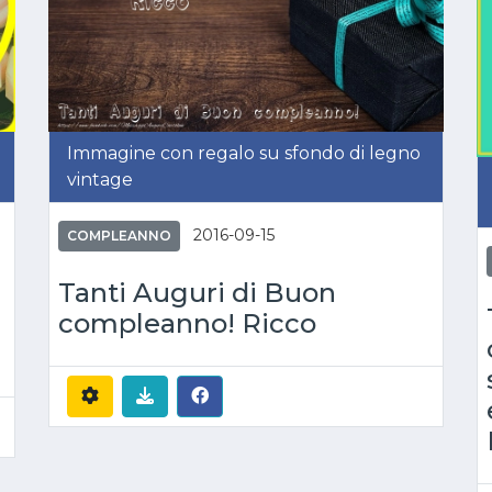
n
Immagine con regalo su sfondo di legno
vintage
2016-09-15
COMPLEANNO
Tanti Auguri di Buon
compleanno! Ricco