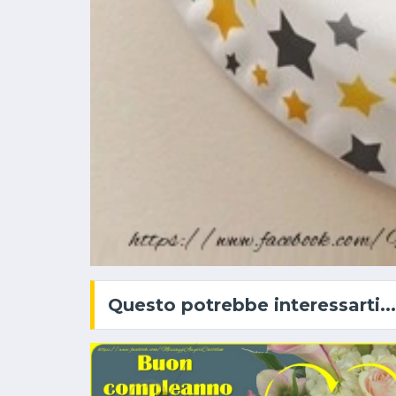
Questo potrebbe interessarti...