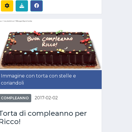
Immagine con torta con stelle e
coriandoli
2017-02-02
COMPLEANNO
Torta di compleanno per
Ricco!