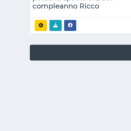
compleanno Ricco