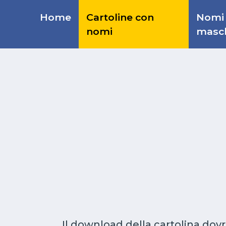
Home
Cartoline con
Nomi
nomi
masch
Il download della cartolina dov