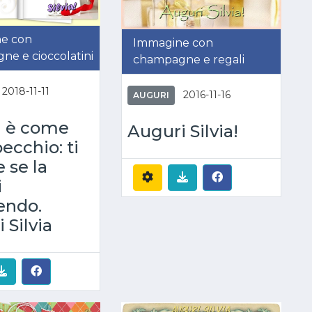
e con
Immagine con
e e cioccolatini
champagne e regali
2018-11-11
2016-11-16
AUGURI
a è come
Auguri Silvia!
ecchio: ti
e se la
i
endo.
 Silvia