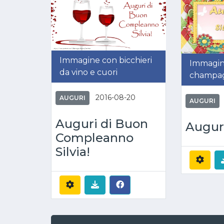
Immagine con bicchieri
Immagin
da vino e cuori
champagn
2016-08-20
AUGURI
AUGURI
Auguri di Buon
Auguri
Compleanno
Silvia!