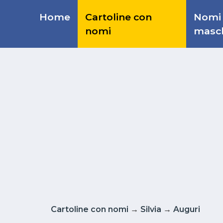
Home
Cartoline con
Nomi
nomi
masch
Cartoline con nomi
→
Silvia
→
Auguri