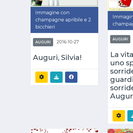
Immagine con
Immagin
champagne apribile e 2
champagn
bicchieri
AUGURI
2016-10-27
AUGURI
La vit
Auguri, Silvia!
uno sp
sorrid
guard
sorrid
Auguri