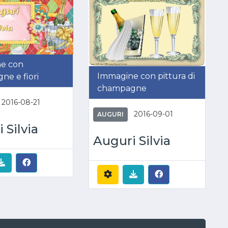
e con
Immagine con pittura di
e e fiori
champagne
2016-08-21
2016-09-01
AUGURI
 Silvia
Auguri Silvia